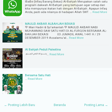
IBaBe (Infaq Barang Bekas) Al-Bahjah Merupakan salah satu
program dakwah Al-Bahjah yang bertujuan agar setiap dari
kita mempunyai ikatan hati dengan Al-Bahjah. Apapun Infaq
Anda, pasti ada nilainya di hadapan Allah SWT. …
Read More
MAULID AKBAR ALBAHJAH BEKASI
💚 Mari Hadiri & Syi'arkanlah 💚 MAULID AKBAR NABI
MUHAMMAD.SAW SATU HATI DI AL-FURQON BERSAMA AL-
BAHJAH BEKASI 03 JUMADIL AWAL 1441 H / 29
DESEMBER 2019 Assalamu'al…
Read More
Al Bahjah Peduli Palestina
﷽…
Read More
Bersama Satu Hati
…
Read More
← Posting Lebih Baru
Beranda
Posting Lama →